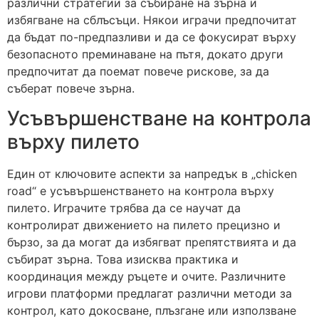
различни стратегии за събиране на зърна и
избягване на сблъсъци. Някои играчи предпочитат
да бъдат по-предпазливи и да се фокусират върху
безопасното преминаване на пътя, докато други
предпочитат да поемат повече рискове, за да
съберат повече зърна.
Усъвършенстване на контрола
върху пилето
Един от ключовите аспекти за напредък в „chicken
road“ е усъвършенстването на контрола върху
пилето. Играчите трябва да се научат да
контролират движението на пилето прецизно и
бързо, за да могат да избягват препятствията и да
събират зърна. Това изисква практика и
координация между ръцете и очите. Различните
игрови платформи предлагат различни методи за
контрол, като докосване, плъзгане или използване