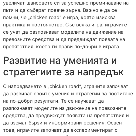
увеличат шансовете си за успешно преминаване на
пътя и да съберат повече зърна. Важно е да се
помни, че „chicken road“ е игра, която изисква
практика и постоянство. Със всяка игра, играчите
се учат да разпознават моделите на движение на
превозните средства и да предвиждат появата на
препятствия, което ги прави по-добри в играта.
Развитие на уменията и
стратегиите за напредък
С напредването в „chicken road“, играчите започват
да развиват своите умения и стратегии за постигане
на по-добри резултати. Те се научават да
разпознават моделите на движение на превозните
средства, да предвиждат появата на препятствия и
да вземат бързи и информирани решения. Освен
това, играчите започват да експериментират с