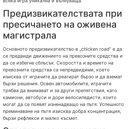
всяка игра уникална и вълнуваща.
Предизвикателствата при
пресичането на оживена
магистрала
Основното предизвикателство в „chicken road“ е да
се предвиди движението на превозните средства и
да се избегне сблъсък. Скоростта и времето на
превозните средства са непредвидими, което
изисква от играчите да реагират бързо и да вземат
бързи решения. Освен автомобилите, играчите
трябва да внимават и за други препятствия, като
камиони, автобуси и дори велосипедисти, които
могат да се появят изненадващо на пътя. Успешното
преминаване на пътя изисква добра концентрация,
бързи рефлекси и малко късмет.