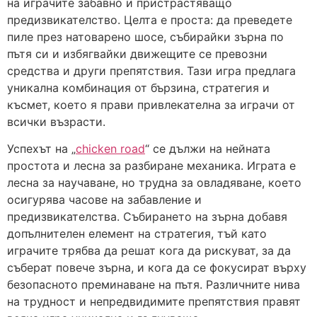
на играчите забавно и пристрастяващо
предизвикателство. Целта е проста: да преведете
пиле през натоварено шосе, събирайки зърна по
пътя си и избягвайки движещите се превозни
средства и други препятствия. Тази игра предлага
уникална комбинация от бързина, стратегия и
късмет, което я прави привлекателна за играчи от
всички възрасти.
Успехът на „
chicken road
“ се дължи на нейната
простота и лесна за разбиране механика. Играта е
лесна за научаване, но трудна за овладяване, което
осигурява часове на забавление и
предизвикателства. Събирането на зърна добавя
допълнителен елемент на стратегия, тъй като
играчите трябва да решат кога да рискуват, за да
съберат повече зърна, и кога да се фокусират върху
безопасното преминаване на пътя. Различните нива
на трудност и непредвидимите препятствия правят