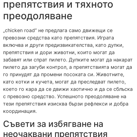
препятствия и тяхното
преодоляване
„chicken road“ не предлага само движещи се
превозни средства като препятствия. Играта
включва и други предизвикателства, като дупки,
препятствия и дори животни, които могат да
забавят или спрат пилето. Дупките могат да накарат
пилето да загуби контрол, а препятствията могат да
го принудят да промени посоката си. Животните,
като котки и кучета, могат да преследват пилето,
което го кара да се движи хаотично и да се сблъска
с превозно средство. Успешното преодоляване на
тези препятствия изисква бързи рефлекси и добра
координация.
Съвети за избягване на
неочаквани препятствия