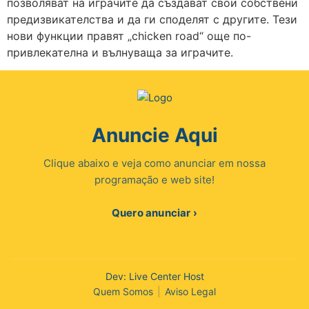
позволяват на играчите да създават свои собствени
предизвикателства и да ги споделят с другите. Тези
нови функции правят „chicken road“ още по-
привлекателна и вълнуваща за играчите.
Anuncie Aqui
Clique abaixo e veja como anunciar em nossa
programação e web site!
Quero anunciar ›
Dev: Live Center Host
Quem Somos
|
Aviso Legal