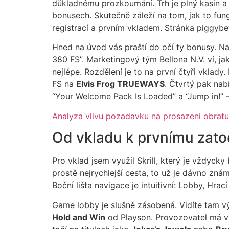
důkladnému prozkoumání. Trh je plný kasin a ro
bonusech. Skutečně záleží na tom, jak to fung
registrací a prvním vkladem. Stránka piggyb
Hned na úvod vás praští do očí ty bonusy. Na
380 FS”. Marketingový tým Bellona N.V. ví, ja
nejlépe. Rozdělení je to na první čtyři vklad
FS na
Elvis Frog TRUEWAYS
. Čtvrtý pak na
“Your Welcome Pack Is Loaded” a “Jump in!” –
Analyza vlivu pozadavku na prosazeni obratu
Od vkladu k prvnímu zatoč
Pro vklad jsem využil Skrill, který je vždyck
prostě nejrychlejší cesta, to už je dávno zná
Boční lišta navigace je intuitivní: Lobby, Hra
Game lobby je slušně zásobená. Vidíte tam v
Hold and Win
od Playson. Provozovatel má v 