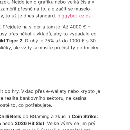
azek. Nejde jen o grafiku nebo velká čísla v
zaměřil přesně na to, ale začít se muselo
, to už je dnes standard.
piggybet-cz.cz
Přejdete na slider a tam je “Až 4000 € +
nusy přes několik vkladů, aby to vypadalo co
ld Tiger 2
. Druhý je 75% až do 1000 € s 30
alíčky, ale vždy si musíte přečíst ty podmínky.
it do hry. Vklad přes e-wallety nebo krypto je
e realita bankovního sektoru, ne kasina.
rostě to, co potřebujete.
hilli Bells
od BGaming a zkusil i
Coin Strike:
n
nebo
2026 Hit Slot
. Velké výhry se jim prý