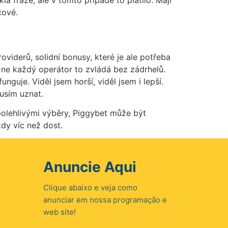
á fráze, ale v tomto případě to platilo. Mají
čové.
viderů, solidní bonusy, které je ale potřeba
e ne každý operátor to zvládá bez zádrhelů.
guje. Viděl jsem horší, viděl jsem i lepší.
usím uznat.
olehlivými výběry, Piggybet může být
dy víc než dost.
Anuncie Aqui
Clique abaixo e veja como
anunciar em nossa programação e
web site!