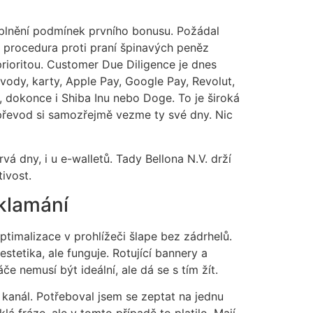
 splnění podmínek prvního bonusu. Požádal
á procedura proti praní špinavých peněz
rioritou. Customer Due Diligence je dnes
vody, karty, Apple Pay, Google Pay, Revolut,
n, dokonce i Shiba Inu nebo Doge. To je široká
 převod si samozřejmě vezme ty své dny. Nic
rvá dny, i u e-walletů. Tady Bellona N.V. drží
ivost.
zklamání
ptimalizace v prohlížeči šlape bez zádrhelů.
stetika, ale funguje. Rotující bannery a
 nemusí být ideální, ale dá se s tím žít.
 kanál. Potřeboval jsem se zeptat na jednu