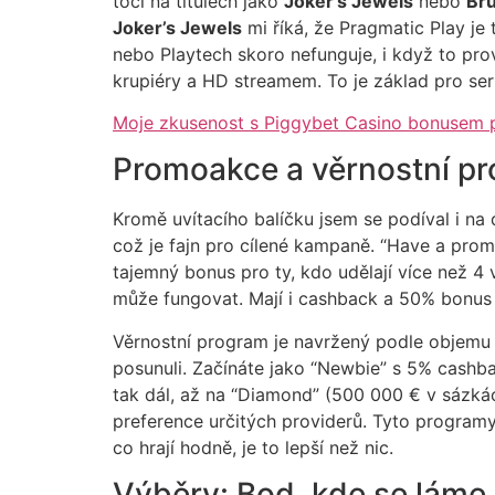
točí na titulech jako
Joker’s Jewels
nebo
Bru
Joker’s Jewels
mi říká, že Pragmatic Play je
nebo Playtech skoro nefunguje, i když to prov
krupiéry a HD streamem. To je základ pro seri
Moje zkusenost s Piggybet Casino bonusem p
Promoakce a věrnostní pro
Kromě uvítacího balíčku jsem se podíval i na 
což je fajn pro cílené kampaně. “Have a prom
tajemný bonus pro ty, kdo udělají více než 4 
může fungovat. Mají i cashback a 50% bonus
Věrnostní program je navržený podle objemu sá
posunuli. Začínáte jako “Newbie” s 5% cashb
tak dál, až na “Diamond” (500 000 € v sázká
preference určitých providerů. Tyto programy 
co hrají hodně, je to lepší než nic.
Výběry: Bod, kde se láme