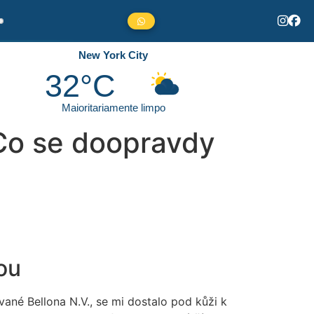
New York City
32°C
Maioritariamente limpo
 Co se doopravdy
ou
vané Bellona N.V., se mi dostalo pod kůži k