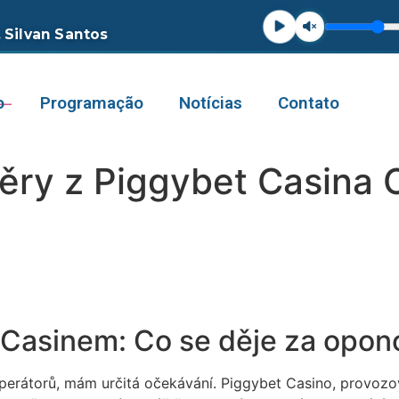
. Silvan Santos
o
Programação
Notícias
Contato
běry z Piggybet Casina
 Casinem: Co se děje za opon
 operátorů, mám určitá očekávání. Piggybet Casino, provozo