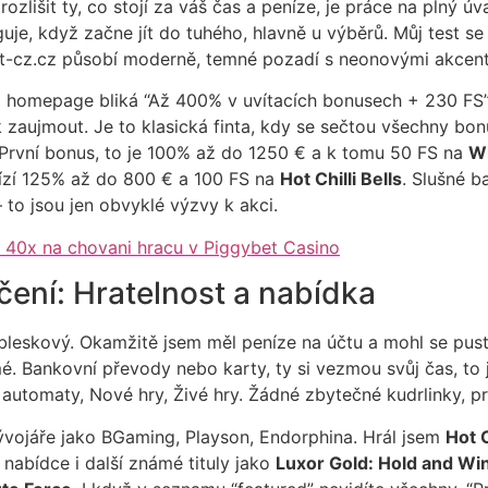
zlišit ty, co stojí za váš čas a peníze, je práce na plný úv
uje, když začne jít do tuhého, hlavně u výběrů. Můj test se 
et-cz.cz působí moderně, temné pozadí s neonovými akcenty
 homepage bliká “Až 400% v uvítacích bonusech + 230 FS”. 
k zaujmout. Je to klasická finta, kdy se sečtou všechny bo
y. První bonus, to je 100% až do 1250 € a k tomu 50 FS na
Wi
bízí 125% až do 800 € a 100 FS na
Hot Chilli Bells
. Slušné b
 to jsou jen obvyklé výzvy k akci.
 40x na chovani hracu v Piggybet Casino
ení: Hratelnost a nabídka
y bleskový. Okamžitě jsem měl peníze na účtu a mohl se pust
mé. Bankovní převody nebo karty, ty si vezmou svůj čas, to j
cí automaty, Nové hry, Živé hry. Žádné zbytečné kudrlinky, p
ývojáře jako BGaming, Playson, Endorphina. Hrál jsem
Hot C
nabídce i další známé tituly jako
Luxor Gold: Hold and Wi