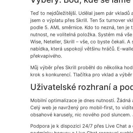
Teď to nejdůležitější. Udělal jsem pár vklad
jsem o výplatu přes Skrill. Ten 5x turnover 
podle 5. AML směrnice. Kdo to nezná, ten je 
nutnost, ne volitelná položka. Systém má vše 
Wise, Neteller, Skrill – vše, co byste čekali.
nabídka, která uspokojí většinu hráčů. E-wal
překvapivého.
Můj výběr přes Skrill proběhl do několika hodin
krok s konkurencí. Tlačítka pro vklad a výběr
Uživatelské rozhraní a p
Mobilní optimalizace je dnes nutností. Žádná 
Celý web je navržený pro mobil-first, to vidí
obsahové karusely, nic nového pod sluncem. Ja
Podpora je k dispozici 24/7 přes Live Chat a 