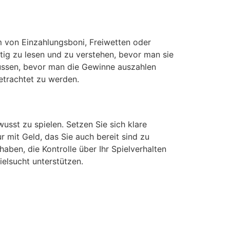
m von Einzahlungsboni, Freiwetten oder
tig zu lesen und zu verstehen, bevor man sie
üssen, bevor man die Gewinne auszahlen
etrachtet zu werden.
sst zu spielen. Setzen Sie sich klare
r mit Geld, das Sie auch bereit sind zu
aben, die Kontrolle über Ihr Spielverhalten
ielsucht unterstützen.