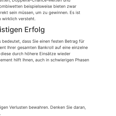
Kombiwetten beispielsweise bieten zwar
rrekt sein müssen, um zu gewinnen. Es ist
wirklich versteht.
stigen Erfolg
 bedeutet, dass Sie einen festen Betrag für
ent Ihrer gesamten Bankroll auf eine einzelne
, diese durch höhere Einsätze wieder
ement hilft Ihnen, auch in schwierigen Phasen
tigen Verlusten bewahren. Denken Sie daran,
.