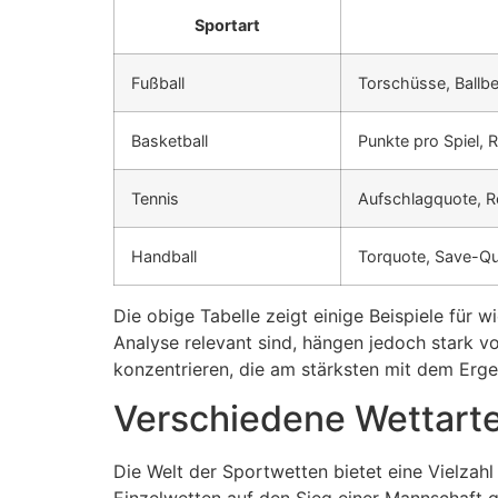
Sportart
Fußball
Torschüsse, Ballb
Basketball
Punkte pro Spiel,
Tennis
Aufschlagquote, R
Handball
Torquote, Save-Qu
Die obige Tabelle zeigt einige Beispiele für w
Analyse relevant sind, hängen jedoch stark von
konzentrieren, die am stärksten mit dem Ergeb
Verschiedene Wettarte
Die Welt der Sportwetten bietet eine Vielzah
Einzelwetten auf den Sieg einer Mannschaft 