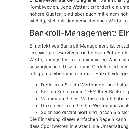
Kombiwetten. Jede Wettart erfordert ein unte
höhere Quoten, sind aber auch mit einem höhe
wichtig, sich mit den verschiedenen Wettarte
Bankroll-Management: Ein 
Ein effektives Bankroll-Management ist entsch
Ihre Wetten reservieren und diesen Betrag nic
Wette, um das Risiko zu minimieren. Auch ist 
auszugleichen. Disziplin und Geduld sind hie
ruhig zu bleiben und rationale Entscheidungen
Definieren Sie ein Wettbudget und halten
Setzen Sie maximal 2-5% Ihrer Bankroll 
Vermeiden Sie es, Verluste durch höhere
Dokumentieren Sie Ihre Wetten und analy
Seien Sie diszipliniert und lassen Sie si
Die Einhaltung dieser einfachen Regeln kann
dass Sportwetten in erster Linie Unterhaltung 