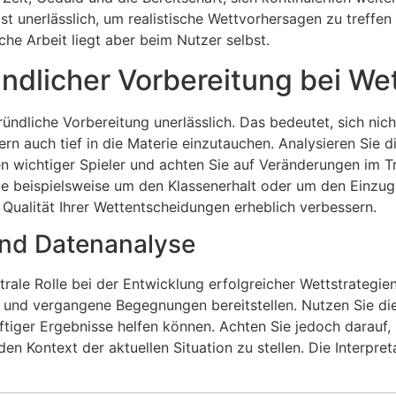
ist unerlässlich, um realistische Wettvorhersagen zu treffen 
iche Arbeit liegt aber beim Nutzer selbst.
ndlicher Vorbereitung bei Wet
gründliche Vorbereitung unerlässlich. Das bedeutet, sich ni
ern auch tief in die Materie einzutauchen. Analysieren Sie
en wichtiger Spieler und achten Sie auf Veränderungen im 
sie beispielsweise um den Klassenerhalt oder um den Einzug 
 Qualität Ihrer Wettentscheidungen erheblich verbessern.
 und Datenanalyse
trale Rolle bei der Entwicklung erfolgreicher Wettstrategien
er und vergangene Begegnungen bereitstellen. Nutzen Sie d
tiger Ergebnisse helfen können. Achten Sie jedoch darauf, n
 den Kontext der aktuellen Situation zu stellen. Die Interpr