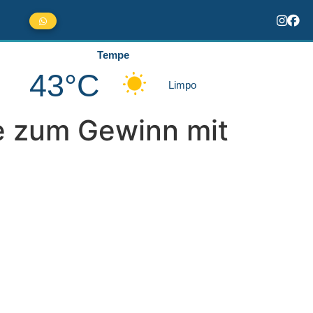
Tempe
43°C
Limpo
e zum Gewinn mit