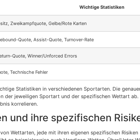
Wichtige Statistiken
esitz, Zweikampfquote, Gelbe/Rote Karten
 Rebound-Quote, Assist-Quote, Turnover-Rate
eturn-Quote, Winner/Unforced Errors
ote, Technische Fehler
ichtige Statistiken in verschiedenen Sportarten. Die genaue
 der jeweiligen Sportart und der spezifischen Wettart ab. Es
nis korrelieren.
n und ihre spezifischen Risik
l von Wettarten, jede mit ihren eigenen spezifischen Risik
gibt es beispielsweise auch Handicap-Wetten, Über/Unter-