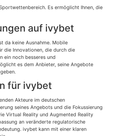
Sportwettenbereich. Es ermöglicht Ihnen, die
ungen auf ivybet
 ist da keine Ausnahme. Mobile
 die Innovationen, die durch die
en ein noch besseres und
möglicht es dem Anbieter, seine Angebote
 geben.
 für ivybet
ührenden Akteure im deutschen
iterung seines Angebots und die Fokussierung
wie Virtual Reality und Augmented Reality
npassung an veränderte regulatorische
eutung. ivybet kann mit einer klaren